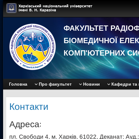
ФАКУЛЬТЕТ РАДIОФ
БIОМЕДИЧНОЇ EЛЕК
КОМП'ЮТЕРНИХ СИ
Головна
Про факультет
Новини
Кафедри та 
Контакти
Адреса:
пл. Свободи 4, м. Харків, 61022, Деканат: Ауд.: