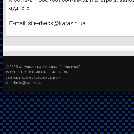
ауд. 5-5
E-mail: site-rbecs@karazin.ua
© 2026 Факультет радіофізики, біомедичної
електроніки та комп’ютерних систем.
зв'язок з адміністрацією сайту -
site-rbecs@karazin.ua