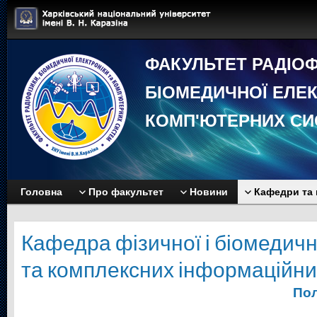
ФАКУЛЬТЕТ РАДIОФ
БIОМЕДИЧНОЇ EЛЕК
КОМП'ЮТЕРНИХ СИ
Головна
Про факультет
Новини
Кафедри та 
Кафедра фізичної і біомедичн
та комплексних інформаційни
Пол