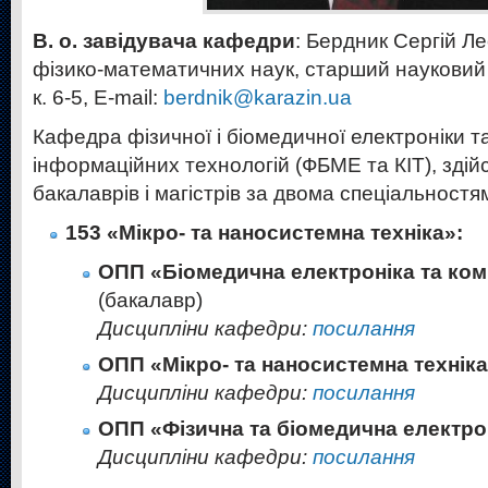
В. о. завідувача кафедри
: Бердник Сергій Ле
фізико-математичних наук, старший науковий с
к. 6-5,
E-mail:
berdnik@karazin.ua
Кафедра фізичної і біомедичної електроніки т
інформаційних технологій (ФБМЕ та КІТ), здій
бакалаврів і магістрів за двома спеціальностя
153 «Мікро- та наносистемна техніка»:
ОПП «Біомедична електроніка та ком
(бакалавр)
Дисципліни кафедри:
посилання
ОПП «Мікро- та наносистемна технік
Дисципліни кафедри:
посилання
ОПП «Фізична та біомедична електро
Дисципліни кафедри:
посилання