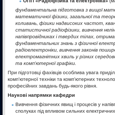
ОПП «Радіофізика та електроніка»
(м
фундаментальна підготовка з вищої ма
математичної фізики, загальної та теоре
коливань, фізики надвисоких частот, ква
статистичної радіофізики, вивчення нелін
напівпровідниках і твердих тілах, отрима
фундаментальних знань з фізичної елект
радіоелектроніки, вивчення законів пошир
електромагнітних хвиль у різних середо
та комп’ютерної графіки.
При підготовці фахівців особлива увага приді
комп’ютерної техніки та комп’ютерних техноло
професійних завдань будь-якого рівня.
Наукові напрямки кафедри
Вивчення фізичних явищ і процесів у напівп
сполуках під впливом сильних електричних 