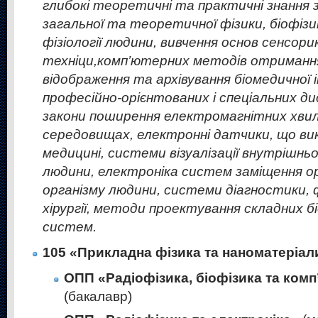
глибокі теоретичні та практичні знання
загальної та теоретичної фізики, біофізики,
фізіології людини, вивчення основ сенсори
техніци,комп’ютерних методів отримання
відображення та архівування біомедичної і
професійно-орієнтованих і спеціальних д
закони поширення електромагнітних хвиль
середовищах, електронні датчики, що в
медицині, системи візуалізації внутрішн
людини, електроніка систем заміщення орг
організму людини, системи діагностики, 
хірургії, методи проектування складних б
систем.
105 «Прикладна фізика та наноматеріал
ОПП «Радіофізика, біофізика та комп
(бакалавр)