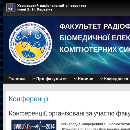
ФАКУЛЬТЕТ РАДIОФ
БIОМЕДИЧНОЇ EЛЕК
КОМП'ЮТЕРНИХ СИ
Головна
Про факультет
Новини
Кафедри та 
Конференції
Конференції, організовані за участю факу
Міжнародна конференція з широкосмугови
Ultrawideband and ultrashort impulse sign