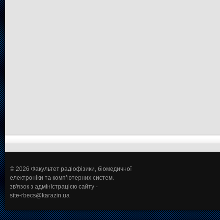
© 2026 Факультет радіофізики, біомедичної
електроніки та комп’ютерних систем.
зв'язок з адміністрацією сайту -
site-rbecs@karazin.ua