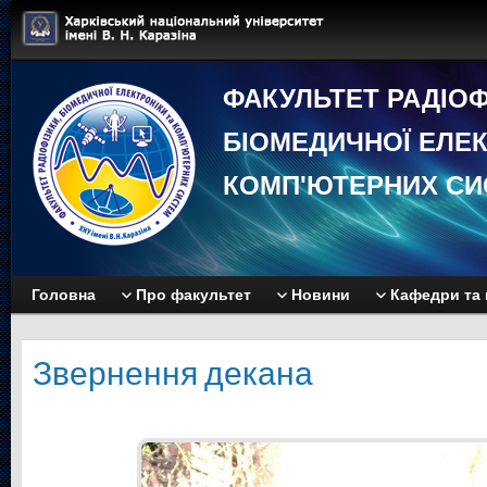
ФАКУЛЬТЕТ РАДIОФ
БIОМЕДИЧНОЇ EЛЕК
КОМП'ЮТЕРНИХ СИ
Головна
Про факультет
Новини
Кафедри та 
Звернення декана