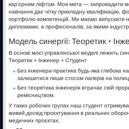
кар’єрним ліфтом. Моя мета — запровадити мо
навчання дає чітку прикладну кваліфікацію, 
портфоліо компетенцій. Ми маємо випускати не
дипломами, а професіоналів, за якими індустрі
Модель синергії: Теоретик + Інж
В основі моєї управлінської моделі лежить си
Теоретик + Інженер + Студент
Без інженера-практика будь-яка глибока на
залишитися лише стосом паперів на полиці
Без теоретика інженерія втрачає свій прор
ремісництвом.
У таких робочих групах наш студент отримув
живий досвід проєктування в реальних оборон
медичних проєктах.