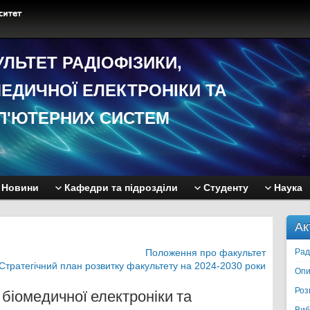
ЛЬТЕТ РАДIОФIЗИКИ,
ЕДИЧНОЇ EЛЕКТРОНIКИ ТА
П'ЮТЕРНИХ СИСТЕМ
Новини
Кафедри та підрозділи
Студенту
Наука
Ак
Положення про факультет
Рад
Стратегічний план розвитку факультету на 2024-2030 роки
Опи
Роз
 біомедичної електроніки та