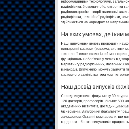
інформаційними технологіями, загальною
радіофізики, біомедичної електроніки та
радіоелектроніки, теорії коливань і хвиль
радіофізики, нелінійної радіофізики, ко
здійснюється на кафедрах за напрямками 
На яких умовах, де і ким
Наші випускники вміють проводити науко
електронні системи (зокрема, системи мо
технології, вести екологічний моніторин
функціональні обов’язки у межах від тво
маркетингу радіофізичних, лазерних, біоф
винаходів. Випускники можуть займати пе
системного адміністратора комп’ютерних
Наш досвід випусків фахі
Серед випускників факультету 39 лауреаті
120 докторів, професорів і більше 600 кан
академічних інститутів, дослідницьких це
бізнесмени. Випускники факультету працю
закордоном. Останні роки довели, що ди
кордоном – багато випускників працюють 