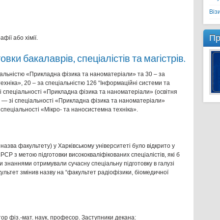
Віз
Пр
афії або хімії.
вки бакалаврів, спеціалістів та магістрів.
ціальністю «Прикладна фізика та наноматеріали» та 30 – за
ехніка», 20 – за спеціальністю 126 “Інформаційні системи та
б зі спеціальності «Прикладна фізика та наноматеріали» (освітня
20 — зі спеціальності «Прикладна фізика та наноматеріали»
і спеціальності «Мікро- та наносистемна техніка».
азва факультету) у Харківському університеті було відкрито у
СР з метою підготовки висококваліфікованих спеціалістів, які б
 знаннями отримували сучасну спеціальну підготовку в галузі
ультет змінив назву на “факультет радіофізики, біомедичної
ор фіз.-мат. наук, професор. Заступники декана: