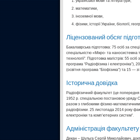
української мови та літератури,
математики,
іноземної мови,
фізики, історії України, біології, геогр
Ліцензований обсяг підгото
Бакалаврська підготовка: 75 осіб за спе
спеціальністю «Мікро- та наносистемна т
технології”. Підготовка магістрів: 55 осі
програма “Радіофізика і електроніка”), 
(освітня програма “Біофізика”) та 15 — з
Історична довідка
Радіофізичний факультет (це попередня н
1952 р. спеціальною постановою уряду СР
разом з глибокими фізико-математичними
радіофізики. 25 листопада 2014 року фак
електроніки та комп’ютерних систем”.
Адміністрація факультету
Декан – Шульга Сергій Миколайович, докт