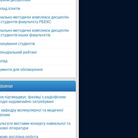
іркові дисципліни
клад іспитів
чально-методичні комплекси дисциплін
 студентів факультету РБЕКС
чально-методичні комплекси дисциплін
 студентів інших факультетів
рахування студентів
пендіальний рейтинг
клад
ументи для обговорення
вини
ок підтверджує: фахівці з радіофізики
годні надзвичайно затребувані
 кафедру молекулярної та медичної
фізики
ультати виставки-конкурсу навчальної та
кової літератури
ково-дослідна робота