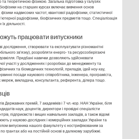
 та теоретичною фізикою. Загальна підготовка у галузях
 біофізики на старших курсах включає вивчення основ
, фізики надвисоких частот, квантової радіофізики, статистичної
мп’ютерної радіофізики, біофізичних предметів тощо. Спеціалізація
їх діяльності.
 можуть працювати випускники
ві дослідження, створювати та експлуатувати різноманітні
більного зв’язку), розробляти енерго- та ресурсозберігаючі
г довкілля. Придбані навички дозволяють здійснювати
рчої участі у дослідженнях і розробках до менеджменту та
ізичних та біомедичних технологій, приладів, ідей ноу-хау,
рвинні посади наукового співробітника, інженера, програміста,
 мереж, викладача, консультанта, референта, ділера тощо.
вців
в Державних премій, 7 академіків і 7 чл.-кор. НАН України, біля
дидатів наук, доцентів, директори і провідні спеціалісти
нтрів, підприємств і вищих навчальних закладів, а також відомі
ють у науково-дослідних і комерційних закладах України та
плом випускника нашого факультету є нострифікованим за
по грантах або на постійній основі в далекому зарубіжжі.