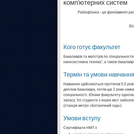
комп’ютерних систем
Радіофізика ‑ це фундамент рад
Бі
Кого готує факультет
Бакалаврів та магістрів по спеціальност
наносистемна техніка”, а також бакалаврі
Термін та умови навчанн
Навчання здійснюється протягом 5,5 рокі
диплом бакалавра, потім ще 2 роки навча
спеціальності. Юнаки факультету одноча
запасу. Усі студенти з інших міст забез
(станція метро «Ботанічний сад»).
Умови вступу
Cертифікати НМТ з