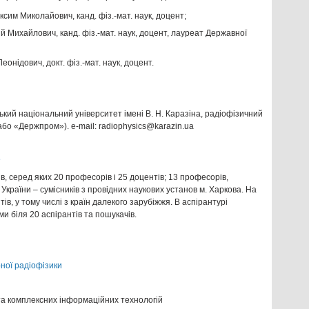
сим Миколайович, канд. фіз.-мат. наук, доцент;
й Михайлович, канд. фіз.-мат. наук, доцент, лауреат Державної
еонідович, докт. фіз.-мат. наук, доцент.
ький національний університет імені В. Н. Каразіна, радіофізичний
або «Держпром»). e-mail: radiophysics@karazin.ua
, серед яких 20 професорів і 25 доцентів; 13 професорів,
України – сумісників з провідних наукових установ м. Харкова. На
ів, у тому числі з країн далекого зарубіжжя. В аспірантурі
 біля 20 аспірантів та пошукачів.
ної радіофізики
 та комплексних інформаційних технологій