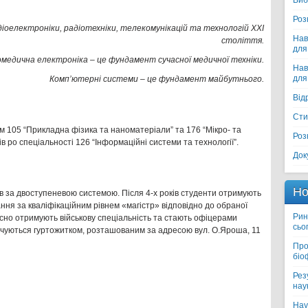
Виб
Роз
іоелектроніки, радіотехніки, телекомунікацій та технологій ХХІ
Нав
століття.
для
омедична електроніка – це фундамент сучасної медичної техніки.
Нав
для
Комп’ютерні системи – це фундамент майбутнього.
Від
Сти
ям 105 “Прикладна фізика та наноматеріали” та 176 “Мікро- та
Роз
в ро спеціальності 126 “Інформаційні системи та технології”.
Док
я
Но
в за двоступеневою системою. Після 4-х років студенти отримують
ння за кваліфікаційним рівнем «магістр» відповідно до обраної
Рин
сно отримують військову спеціальність та стають офіцерами
сьо
печуються гуртожитком, розташованим за адресою вул. О.Яроша, 11
Про
біо
Рез
нау
Нау