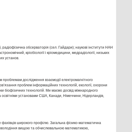
и
, радіофізична обсерваторія (сел. Гайдари); наукові інститути НАН
астрономічний, кріобіології і кріомедицини, медрадіології, низьких
их установ.
м проблемам дослідження взаємодії електромагнітного
в’язання проблем інформаційних технологій, екології, охорони
ки біофізичних технологій. Ми маємо досвід міжнародного
а освітніми установами США, Канади, Німеччини, Нідерландів,
у фахівців широкого профілю. Загальна фізико-математична
 оволодіння вищою та обчислювальною математикою,