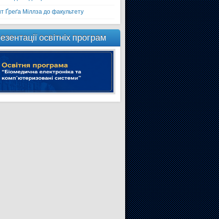
ит Ґреґа Міллза до факультету
езентації освітніх програм