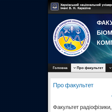
ФАКУ
БIОМ
КОМ
Головна
Про факультет
Про факультет
Факультет радіофізики,