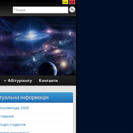
Абітурієнту
Контакти
туальна інформація
іоолімпіада 2026
тування
поділ студентів