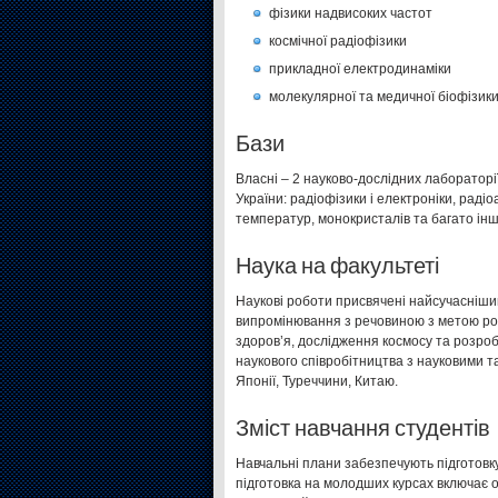
фізики надвисоких частот
космічної радіофізики
прикладної електродинаміки
молекулярної та медичної біофізик
Бази
Власні – 2 науково-дослідних лабораторії
України: радіофізики і електроніки, радіо
температур, монокристалів та багато інш
Наука на факультеті
Наукові роботи присвячені найсучасніши
випромінювання з речовиною з метою роз
здоров’я, дослідження космосу та розроб
наукового співробітництва з науковими т
Японії, Туреччини, Китаю.
Зміст навчання студентів
Навчальні плани забезпечують підготовк
підготовка на молодших курсах включає