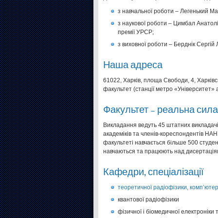
з навчальної роботи – Легенький Мак
з наукової роботи – Цимбал Анатолі
премії УРСР;
з виховної роботи – Берднік Сергій Л
Наша адреса
61022, Харків, площа Свободи, 4, Харківс
факультет (станції метро «Університет» 
Факультет – реальна сила
Викладання ведуть 45 штатних викладачів
академіків та членів-кореспондентів НАН 
факультеті навчається більше 500 студент
навчаються та працюють над дисертаціями
Кафедри, спеціалізації
теоретичної радіофізики, комп’ютер
квантової радіофізики
фізичної і біомедичної електроніки