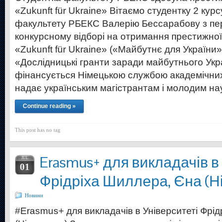
«Zukunft für Ukraine» Вітаємо студентку 2 кур
факультету РБЕКС Валерію Бессарабову з пе
конкурсному відборі на отримання престижно
«Zukunft für Ukraine» («Майбутнє для України
«Дослідницькі гранти заради майбутнього Укр
фінансується Німецькою службою академічних
надає українським магістрантам і молодим н
Continue reading »
This post has no tag
Erasmus+ для викладачів в
JUL
01
Фрідріха Шиллера, Єна (Н
Новини
#Erasmus+ для викладачів в Університеті Фрі