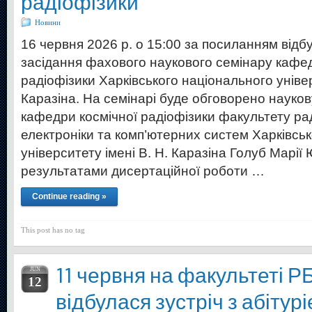
радіофізики
Новини
16 червня 2026 р. о 15:00 за посиланням від
засідання фахового наукового семінару кафед
радіофізики Харківського національного універ
Каразіна. На семінарі буде обговорено науков
кафедри космічної радіофізики факультету ра
електроніки та комп’ютерних систем Харківсь
університету імені В. Н. Каразіна Голуб Марії 
результатами дисертаційної роботи …
Continue reading »
This post has no tag
11 червня на факультеті 
JUN
12
відбулася зустріч з абітур