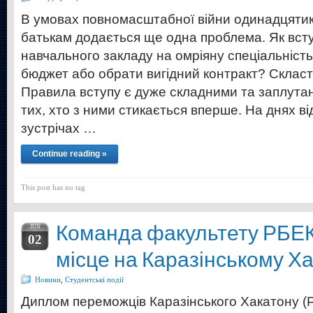
В умовах повномасштабної війни одинадцятик
батькам додається ще одна проблема. Як вст
навчального закладу на омріяну спеціальність
бюджет або обрати вигідний контракт? Скласт
Правила вступу є дуже складними та заплута
тих, хто з ними стикається вперше. На днях в
зустрічах …
Continue reading »
This post has no tag
Команда факультету РБЕК
JUN
02
місце на Каразінському Ха
Новини
,
Студентські події
Диплом переможців Каразінського Хакатону 