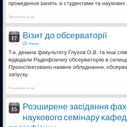
проведення занять зі студентами та наукових
This post has no tag
Візит до обсерваторії
JUN
17
Новини
Т.в. декана факультету Глухов О.В. та інші сп
відвідали Радіофізичну обсерваторію в селищ
Проінспектовано наявне обладнання, обсерват
запуску.
This post has no tag
Розширене засідання фах
JUN
15
наукового семінару кафед