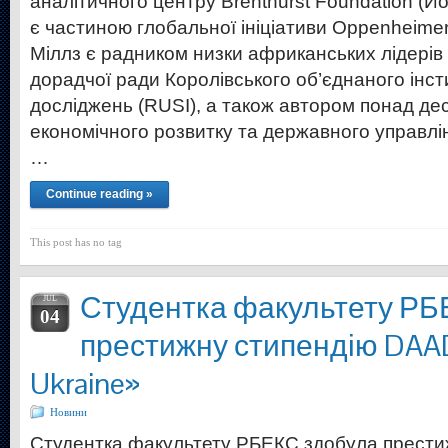
аналітичного центру Brenthurst Foundation (Й
є частиною глобальної ініціативи Oppenheimer
Міллз є радником низки африканських лідерів 
дорадчої ради Королівського об’єднаного інс
досліджень (RUSI), а також автором понад дес
економічного розвитку та державного управлін
…
Continue reading »
This post has no tag
Студентка факультету РБ
JUL
04
престижну стипендію DAAD
Ukraine»
Новини
Студентка факультету РБЕКС здобула прест