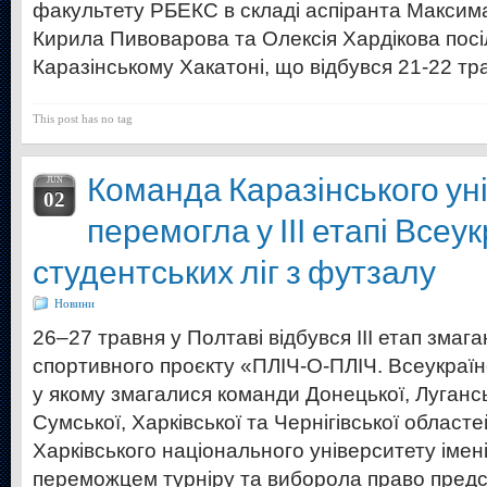
факультету РБЕКС в складі аспіранта Максима
Кирила Пивоварова та Олексія Хардікова посі
Каразінському Хакатоні, що відбувся 21-22 тр
This post has no tag
Команда Каразінського ун
JUN
02
перемогла у ІІІ етапі Всеу
студентських ліг з футзалу
Новини
26–27 травня у Полтаві відбувся ІІІ етап змаг
спортивного проєкту «ПЛІЧ-О-ПЛІЧ. Всеукраїнсь
у якому змагалися команди Донецької, Лугансь
Сумської, Харківської та Чернігівської област
Харківського національного університету імені
переможцем турніру та виборола право предс