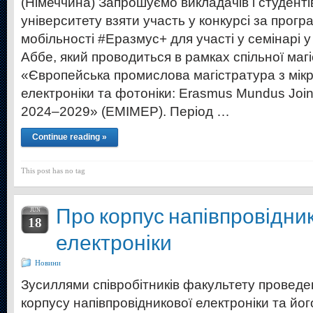
(Німеччина) Запрошуємо викладачів і студенті
університету взяти участь у конкурсі за прог
мобільності #Еразмус+ для участі у семінарі у
Аббе, який проводиться в рамках спільної маг
«Європейська промислова магістратура з мік
електроніки та фотоніки: Erasmus Mundus Join
2024–2029» (EMIMEP). Період …
Continue reading »
This post has no tag
Про корпус напівпровідни
JUN
18
електроніки
Новини
Зусиллями співробітників факультету провед
корпусу напівпровідникової електроніки та йог