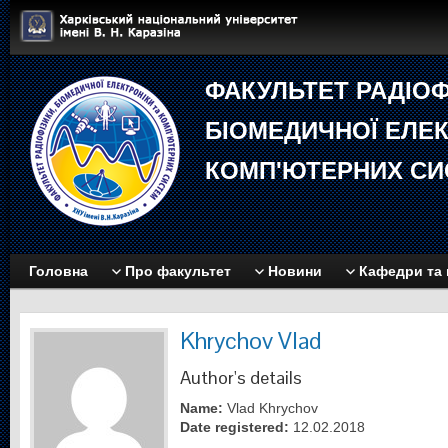
ФАКУЛЬТЕТ РАДIОФ
БIОМЕДИЧНОЇ EЛЕК
КОМП'ЮТЕРНИХ СИ
Головна
Про факультет
Новини
Кафедри та 
Khrychov Vlad
Author's details
Name:
Vlad Khrychov
Date registered:
12.02.2018