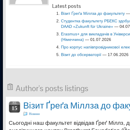
Latest posts
Візит Ґреґа Міллза до факультету
— 
Студентка факультету РБЕКС здобу
DAAD «Zukunft für Ukraine»
— 04.07
Erasmus+ для викладачів в Універси
(Німеччина)
— 01.07.2026
Про корпус напівпровідникової елек
Візит до обсерваторії
— 17.06.2026
Author's posts listings
Візит Ґреґа Міллза до фак
JUL
15
Новини
Сьогодні наш факультет відвідав Ґреґ Міллз, 