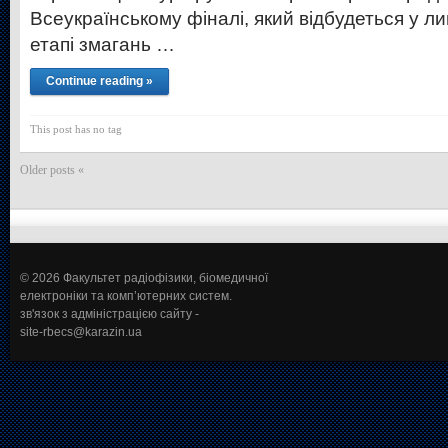
Всеукраїнському фіналі, який відбудеться у л
етапі змагань …
Continue reading »
This post has no tag
Older posts «
© 2026 Факультет радіофізики, біомедичної
електроніки та комп’ютерних систем.
зв'язок з адміністрацією сайту -
site-rbecs@karazin.ua