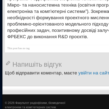
Мікро- та наносистемна техніка (освітня прог
електроніка та комп’ютерні системи”). Зокре
необхідності формування проектного мислення
проблемно-орієнтованого модельного підходу
професійних задач, позитивному досвіді залу
ФРБЕКС до виконання R&D проєктів.
This post has no tag
Напишіть відгук
Щоб відправити коментар, маєте
увійти на сайт
© 2026 Факультет радіофізики, біомедичної
електроніки та комп’ютерних систем.