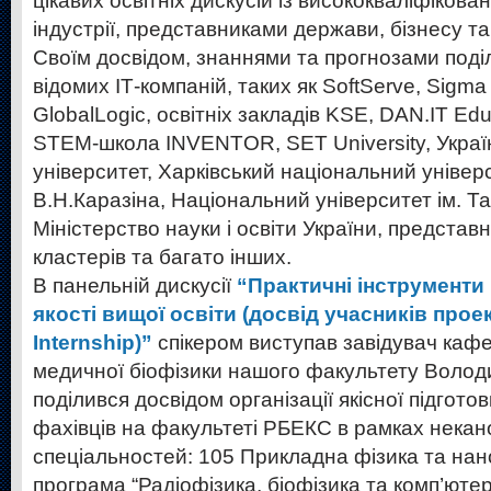
цікавих освітніх дискусій із висококваліфіков
індустрії, представниками держави, бізнесу та
Своїм досвідом, знаннями та прогнозами поді
відомих ІТ-компаній, таких як SoftServe, Sigm
GlobalLogic, освітніх закладів KSE, DAN.IT Ed
STEM-школа INVENTOR, SET University, Украї
університет, Харківський національний універс
В.Н.Каразіна, Національний університет ім. Т
Міністерство науки і освіти України, представн
кластерів та багато інших.
В панельній дискусії
“Практичні інструменти
якості вищої освіти (досвід учасників прое
Internship)”
спікером виступав завідувач кафе
медичної біофізики нашого факультету Волод
поділився досвідом організації якісної підготов
фахівців на факультеті РБЕКС в рамках некан
спеціальностей: 105 Прикладна фізика та нан
програма “Радіофізика, біофізика та комп’ютер