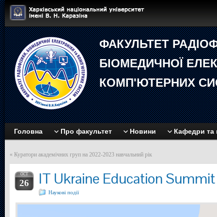
ФАКУЛЬТЕТ РАДIОФ
БIОМЕДИЧНОЇ EЛЕК
КОМП'ЮТЕРНИХ СИ
Головна
Про факультет
Новини
Кафедри та 
«
Куратори академічних груп на 2022-2023 навчальний рік
IT Ukraine Education Summi
OCT
26
Наукові події