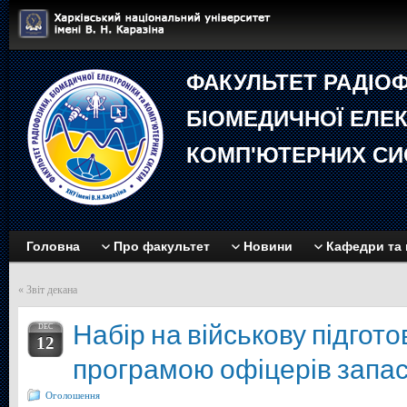
ФАКУЛЬТЕТ РАДIОФ
БIОМЕДИЧНОЇ EЛЕК
КОМП'ЮТЕРНИХ СИ
Головна
Про факультет
Новини
Кафедри та 
«
Звіт декана
Набір на військову підгото
DEC
12
програмою офіцерів запа
Оголошення