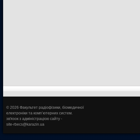
© 2026 Факультет радіофізики, біомедичної
електроніки та комп’ютерних систем.
зв'язок з адміністрацією сайту -
site-rbecs@karazin.ua