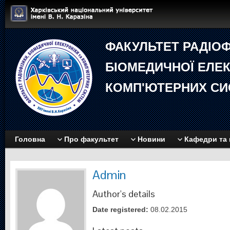
ФАКУЛЬТЕТ РАДIОФ
БIОМЕДИЧНОЇ EЛЕК
КОМП'ЮТЕРНИХ СИ
Головна
Про факультет
Новини
Кафедри та 
Admin
Author's details
Date registered:
08.02.2015