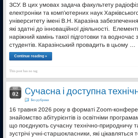
ЗСУ. В цих умовах задача факультету радіофіз
електроніки та комп’ютерних наук Харківськог
університету імені В.Н. Каразіна забезпеченн
які здатні до інноваційної діяльності. Елемен
наріжний камінь такої підготовки та водночас
студентів. Каразінський провадить в цьому …
Continue reading »
This post has no tag
Cучасна і доступна технічн
MAY
02
Без рубрики
16 травня 2026 року в форматі Zoom-конферен
знайомство абітурієнтів із освітніми програм
що поєднують сучасну технічно-природничу та 
зустрічі учні-старшокласники, які цікавляться т