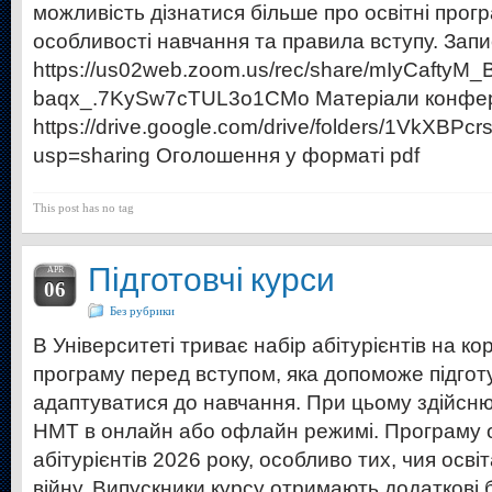
можливість дізнатися більше про освітні прог
особливості навчання та правила вступу. Запи
https://us02web.zoom.us/rec/share/mIyCaf
baqx_.7KySw7cTUL3o1CMo Матеріали конфер
https://drive.google.com/drive/folders/1Vk
usp=sharing Оголошення у форматі pdf
This post has no tag
Підготовчі курси
APR
06
Без рубрики
В Університеті триває набір абітурієнтів на ко
програму перед вступом, яка допоможе підгот
адаптуватися до навчання. При цьому здійсню
НМТ в онлайн або офлайн режимі. Програму 
абітурієнтів 2026 року, особливо тих, чия осв
війну. Випускники курсу отримають додаткові 