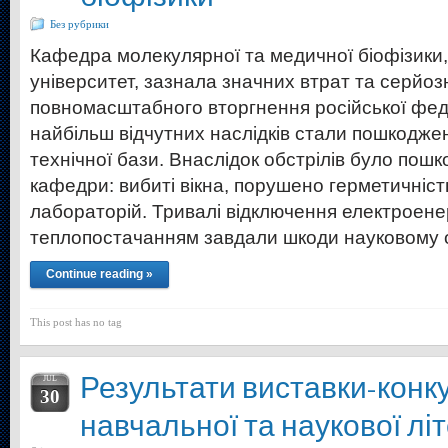
Без рубрики
Кафедра молекулярної та медичної біофізики, 
університет, зазнала значних втрат та серйоз
повномасштабного вторгнення російської феде
найбільш відчутних наслідків стали пошкодже
технічної бази. Внаслідок обстрілів було по
кафедри: вибиті вікна, порушено герметичніст
лабораторій. Тривалі відключення електроенерг
теплопостачанням завдали шкоди науковому
Continue reading »
This post has no tag
Результати виставки-конк
JUL
30
навчальної та наукової лі