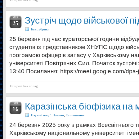
This post has no tag
Зустріч щодо військової п
MAR
25
Без рубрики
25 березня під час кураторської години відбуд
студентів із представником ХНУПС щодо військ
програмою офіцерів запасу у Харківському н
університеті Повітряних Сил. Початок зустрічі
13:40 Посилання: https://meet.google.com/dpa-j
This post has no tag
Каразінська біофізика на м
APR
16
Наукові події
,
Новини
,
Оголошення
24 березня 2025 року в рамках Всесвітнього т
Харківському національному університеті імен