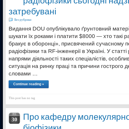
радіофізики сьогодні над
затребувані
Без рубрики
Видання DOU опублікувало ґрунтовний матеріа
шукати їх роками і платити $8000 — хто такі ра
бракує в оборонці», присвячений сучасному по
радіофізики та RF-інженерії в Україні. У статт
напрями діяльності таких спеціалістів, особлив
ситуація на ринку праці та причини гострого д
словами …
Continue reading »
This post has no tag
Про кафедру молекулярно
JUL
30
біофізики