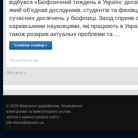
відбувся «Біофізичний тиждень в Україні: досв
який об’єднав дослідників, студентів та фахів
сучасних досягнень у біофізиці. Захід сприяв 
харківськими науковцями, які працюють в Украї
також розкрив актуальні проблеми та …
Continue reading »
This post has no tag
Older posts «
© 2026 Факультет радіофізики, біомедичної
електроніки та комп’ютерних систем.
зв'язок з адміністрацією сайту -
site-rbecs@karazin.ua