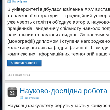
Без рубрики
В університеті відбулася ювілейна XXV виста
та наукової літератури — традиційний універс
уже чверть століття об’єднує авторів, науково
працівників і видавничу спільноту навколо поп
навчальних та наукових видань. За напрямом
(монографії) дипломом I ступеня нагороджено
колективу авторів кафедри фізичної і біомедич
комплексних інформаційних технологій нашо
Continue reading »
This post has no tag
Науково-дослідна робота
JUL
22
Без рубрики
Науковці факультету беруть участь у конкурсн