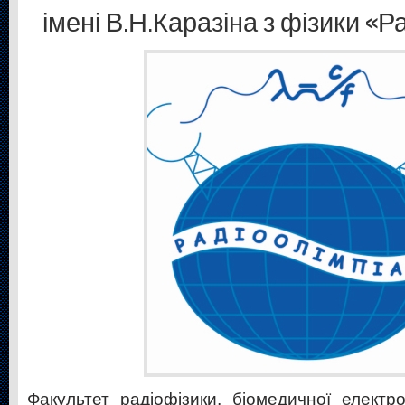
імені В.Н.Каразіна з фізики «Р
Факультет радіофізики, біомедичної електр