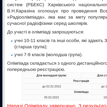
систем (РБЕКС) Харківського національног
В.Н.Каразіна оголошує про проведення Всеу
«Радіоолімпіада», яка має за мету популяри
сучасної радіофізики серед школярів.
До участі в олімпіаді запрошуються:
учні 10-11 класів та інші особи, які здають
(старша група);
учні 7-9 класів (молодша група).
Олімпіада складається з одного дистанційного
попередньою реєстрацією.
Для молодшої групи:
Для ст
Реєстрація
до 02.02.2022
до 
Олімпіада
05.02.2022
19
Наразі Олімпіаду завершено. З результа