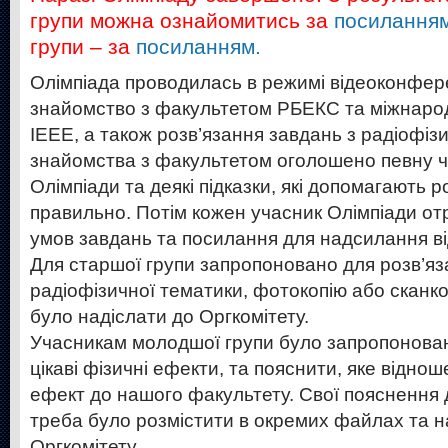
групи можна ознайомитись за
посилання
групи – за
посиланням.
Олімпіада проводилась в режимі відеоконферен
знайомство з факультетом РБЕКС та міжнаро
IEEE, а також розв’язання завдань з радіофізи
знайомства з факультетом оголошено певну ч
Олімпіади та деякі підказки, які допомагають р
правильно. Потім кожен учасник Олімпіади от
умов завдань та посилання для надсилання ві
Для старшої групи запропоновано для розв’яз
радіофізичної тематики, фотокопію або сканко
було надіслати до Оргкомітету.
Учасникам молодшої групи було запропонова
цікаві фізичні ефекти, та пояснити, яке відно
ефект до нашого факультету. Свої пояснення 
треба було розмістити в окремих файлах та н
Оргкомітету.